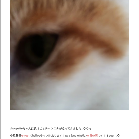
choupetteちゃんに負けじとチャンニナが迫ってきました..ウウぅ
今月28日
o-nest
でhelllのライブがあります！tara jane o'neilの
来日公演
です！！uuu…:O