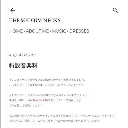
Skip to main content
THE MEDIUM NECKS
HOME
ABOUT ME
MUSIC
DRESSES
August 02, 2015
特設音楽科
インフォメールも出せないままftarriでのライブ無事終了しました。
とってもとっても貴重な時間、どうもありがとうございました♡
そして8月に..。コタキナバル的暑さのなか皆さんお元気でしょうか。
来週の土曜日、
cafe Red Book
16周年パーティーで演奏します。
どうぞ宜しくお願いします！
私の感覚だとアメリカのポートランドは松本を訪ねたくらい、ベルンやケルン、ブライトン、
マルセイユ、香港、シドニーやリヴァプールとは全然違う近さに感じています。