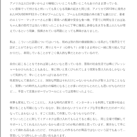
アメリカは人口が多いからより極端にいいところも悪いところもありのまま漂っている、
いい意味でって付けると何いっても良くなる現象の起きた同じ頃、アメリカで2013年に発売さ
れたHOUSEWIFE2.0って本がブームになり、ブームも日本語版の本の装丁も嫌だけど、著者
のエミリー・マッチャーさんが書く環境への配慮や安全な食べ物、子育てに時間を注ぐおばあ
ちゃん達の世代では当たり前だったことをさらに丁寧に徹底し多様な生き方を選ぶ人たちが増
えているという現象、指摘されている問題にとっても興味がありました。
私は、こういった話題についてはいつも、初めは別の別の価値観側にいる気がして順序立てて
話すことができないのです。周りとモード（心持ち？）が違うまま何かに一緒に取り組んでば
かりだし、表現していることがすごく個人的な事だとわかっているので。
自分に起こることをできれば楽しみたいなと思っている分、普段の社会生活では稀にプレッシ
ャーをかけられることもあるし、単に弱いと見くびられてしまう現実を受け入れるしかないな
って気持ちで、辛いこともやっぱりあるのです。
性差別なんて過去のことと、深刻な問題はそれだけじゃないからわざわざ取り上げることもな
く、実際いつの時代も人は何かの犠牲になることが多いのだからとわたしも思いがちなのだけ
ど...。手芸って言葉がボーヴォワールにとっては屈辱だったように。
何事も変化していくことだし、大きな時代の変革で、インターネットを利用して起業や社会と
繋がることも可能になっているなか、割に合わないクリエイティブな手仕事がただのポーズに
なってしまわないよう、すごく注意して作業しているつもりなのです。
そういったことに対してミディネクは受け入れてもらえてると感じるし、同じ立場で理解して
サポートしてくれる人たちがいるから成り立つのが私の表現と思っています。展示をして手に
とって崩れる品もあったけど、それはわたしの作るものが商品ではないという証でもあって…
苦笑いしつつ誇らしかった思い出もあります。