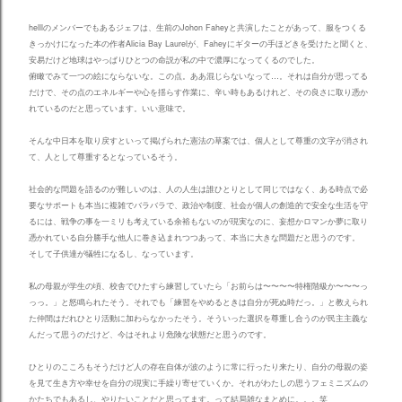
helllのメンバーでもあるジェフは、生前のJohon Faheyと共演したことがあって、服をつくる
きっかけになった本の作者Alicia Bay Laurelが、Faheyにギターの手ほどきを受けたと聞くと、
安易だけど地球はやっぱりひとつの命説が私の中で濃厚になってくるのでした。
俯瞰でみて一つの絵にならないな。この点。ああ混じらないなって…。それは自分が思ってる
だけで、その点のエネルギーや心を揺らす作業に、辛い時もあるけれど、その良さに取り憑か
れているのだと思っています。いい意味で。
そんな中日本を取り戻すといって掲げられた憲法の草案では、個人として尊重の文字が消され
て、人として尊重するとなっているそう。
社会的な問題を語るのが難しいのは、人の人生は誰ひとりとして同じではなく、ある時点で必
要なサポートも本当に複雑でバラバラで、政治や制度、社会が個人の創造的で安全な生活を守
るには、戦争の事を一ミリも考えている余裕もないのが現実なのに、妄想かロマンか夢に取り
憑かれている自分勝手な他人に巻き込まれつつあって、本当に大きな問題だと思うのです。
そして子供達が犠牲になるし、なっています。
私の母親が学生の頃、校舎でひたすら練習していたら「お前らは〜〜〜〜特権階級か〜〜〜っ
っっ。」と怒鳴られたそう。それでも「練習をやめるときは自分が死ぬ時だっ。」と教えられ
た仲間はだれひとり活動に加わらなかったそう。そういった選択を尊重し合うのが民主主義な
んだって思うのだけど、今はそれより危険な状態だと思うのです。
ひとりのこころもそうだけど人の存在自体が波のように常に行ったり来たり、自分の母親の姿
を見て生き方や幸せを自分の現実に手繰り寄せていくか。それがわたしの思うフェミニズムの
かたちでもあるし、やりたいことだと思ってます。って結局雑なまとめに。。。笑