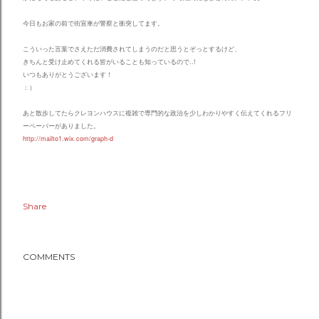
今日もお家の前で街宣車が警察と衝突してます。
こういった言葉でさえただ消費されてしまうのだと思うとぞっとするけど、
きちんと受け止めてくれる皆がいることも知っているので..!
いつもありがとうございます！
：）
あと散歩してたらクレヨンハウスに複雑で専門的な政治を少しわかりやすく伝えてくれるフリ
ーペーパーがありました。
http://mailto1.wix.com/graph-d
Share
COMMENTS