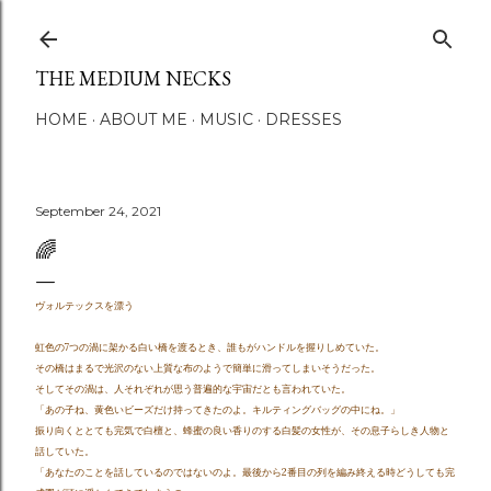
Skip to main content
THE MEDIUM NECKS
HOME
ABOUT ME
MUSIC
DRESSES
September 24, 2021
🌈
ヴォルテックスを漂う
虹色の7つの渦に架かる白い橋を渡るとき、誰もがハンドルを握りしめていた。
その橋はまるで光沢のない上質な布のようで簡単に滑ってしまいそうだった。
そしてその渦は、人それぞれが思う普遍的な宇宙だとも言われていた。
「あの子ね、黄色いビーズだけ持ってきたのよ。キルティングバッグの中にね。」
振り向くととても完気で白檀と、蜂蜜の良い香りのする白髪の女性が、その息子らしき人物と
話していた。
「あなたのことを話しているのではないのよ。最後から2番目の列を編み終える時どうしても完