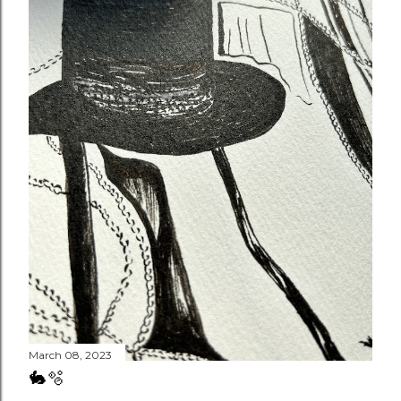
March 08, 2023
🐇🫧