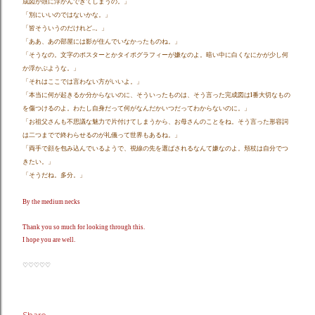
成図が頭に浮かんできてしまうの。」
「別にいいのではないかな。」
「皆そういうのだけれど..。」
「ああ、あの部屋には影が住んでいなかったものね。」
「そうなの。文字のポスターとかタイポグラフィーが嫌なのよ。暗い中に白くなにかが少し何
か浮かぶような。」
「それはここでは言わない方がいいよ。」
「本当に何が起きるか分からないのに、そういったものは、そう言った完成図は1番大切なもの
を傷つけるのよ。わたし自身だって何がなんだかいつだってわからないのに。」
「お祖父さんも不思議な魅力で片付けてしまうから、お母さんのことをね。そう言った形容詞
は二つまでで終わらせるのが礼儀って世界もあるね。」
「両手で顔を包み込んでいるようで、視線の先を選ばされるなんて嫌なのよ。頬杖は自分でつ
きたい。」
「そうだね。多分。」
By the medium necks
Thank you so much for looking through this.
I hope you are well.
♡♡♡♡♡
Share