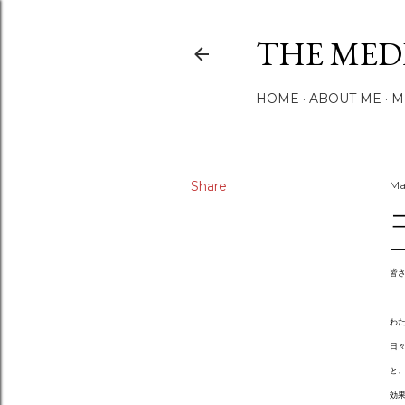
THE MED
HOME
ABOUT ME
M
Share
Ma
皆
わ
日々
と
効