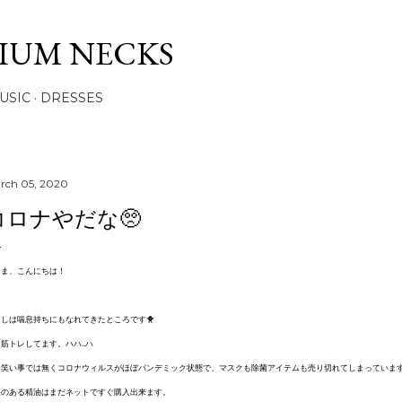
Skip to main content
IUM NECKS
USIC
DRESSES
rch 05, 2020
コロナやだな🥺
さま、こんにちは！
たしは喘息持ちにもなれてきたところです🐥
筋トレしてます。ハハ..ハ
、笑い事では無くコロナウィルスがほぼパンデミック状態で、マスクも除菌アイテムも売り切れてしまっていま
果のある精油はまだネットですぐ購入出来ます。