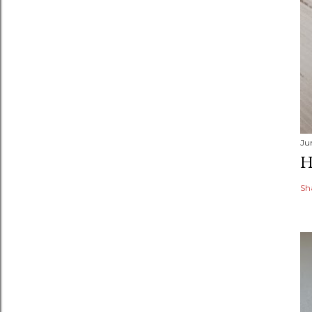
Ju
H
Sh