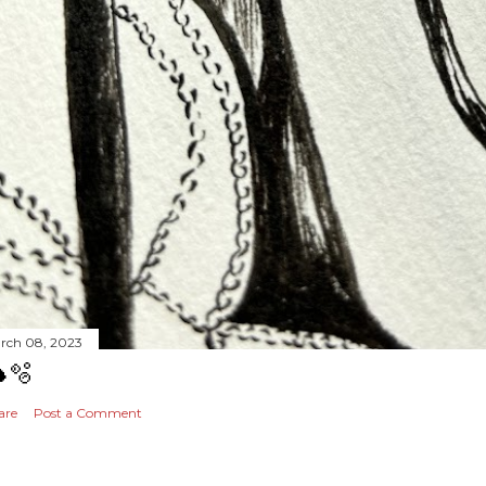
rch 08, 2023
🫧
are
Post a Comment