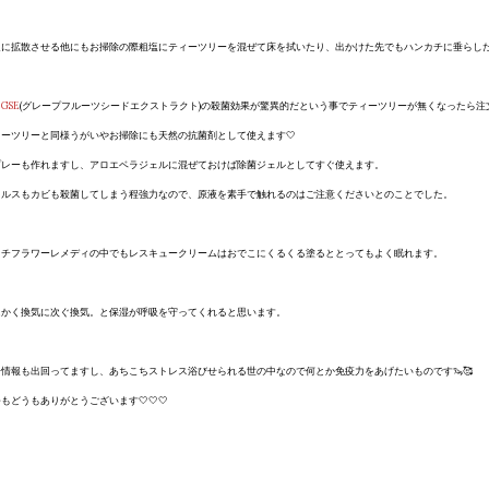
通に拡散させる他にもお掃除の際粗塩にティーツリーを混ぜて床を拭いたり、出かけた先でもハンカチに垂らし
と
GSE
(グレープフルーツシードエクストラクト)の殺菌効果が驚異的だという事でティーツリーが無くなったら注
ィーツリーと同様うがいやお掃除にも天然の抗菌剤として使えます🤍
プレーも作れますし、アロエベラジェルに混ぜておけば除菌ジェルとしてすぐ使えます。
ィルスもカビも殺菌してしまう程強力なので、原液を素手で触れるのはご注意くださいとのことでした。
ッチフラワーレメディの中でもレスキュークリームはおでこにくるくる塗るととってもよく眠れます。
にかく換気に次ぐ換気。と保湿が呼吸を守ってくれると思います。
分情報も出回ってますし、あちこちストレス浴びせられる世の中なので何とか免疫力をあげたいものです🦦🥰
もどうもありがとうございます🤍🤍🤍