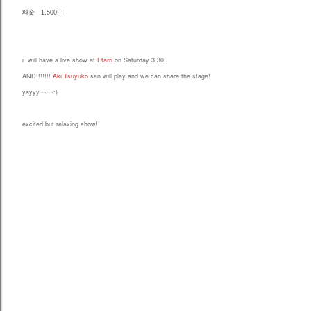
料金 1,500円
i will have a live show at
Ftarri
on Saturday 3.30.
AND!!!!!!!
Aki Tsuyuko
san will play and we can share the stage!
yayyy~~~~:)
excited but relaxing show!!