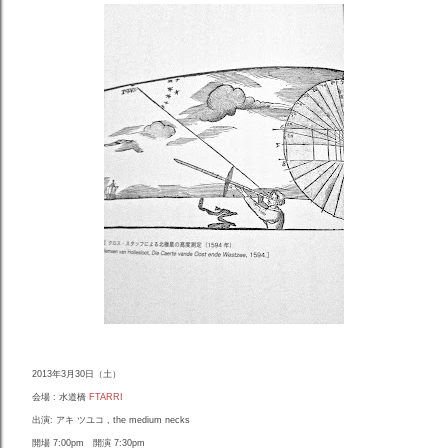
2013年3月30日（土）
会場 : 水道橋
FTARRI
出演: アキ ツユコ , the medium necks
開場 7:00pm 開演
7:30pm