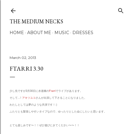
Skip to main content
THE MEDIUM NECKS
HOME
ABOUT ME
MUSIC
DRESSES
March 02, 2013
FTARRI 3.30
少し先ですが3月30日に水道橋の
Ftarri
でライブがあります。
そして...!
アキツユコ
さんが出演して下さることになりました。
わたしとしては夢のような共演です！:)
ふたりとも緊張しやすいタイプなので、ゆったりとした会にしたいと思います。
とても楽しみです〜！！ぜひ遊びにきてください
〜〜！！