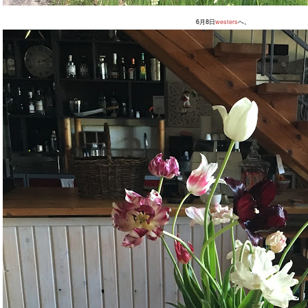
6月8日
westers
へ。