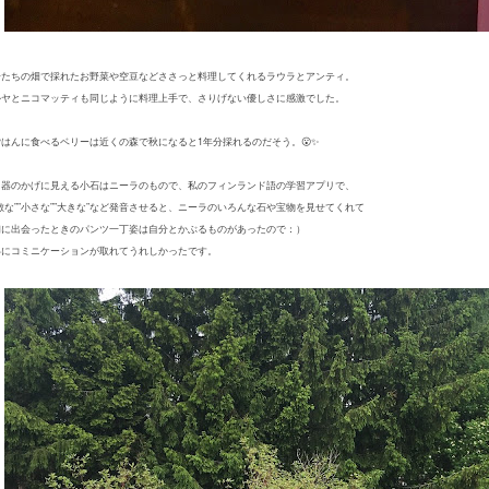
分たちの畑で採れたお野菜や空豆などささっと料理してくれるラウラとアンティ。
ルヤとニコマッティも同じように料理上手で、
さりげない優しさに感激でした。
ごはんに食べるベリーは近くの森で秋になると1年分採れるのだそう。😮✨
と器のかげに見える小石はニーラのもので、私のフィンランド語の学習アプリで、
敵な””小さな””大きな”など発音させると、
ニーラのいろんな石や宝物を見せてくれて
初に出会ったときのパンツ一丁姿は自分とかぶるものがあったので：）
いにコミニケーションが取れてうれしかったです。