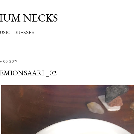
Skip to main content
IUM NECKS
USIC
DRESSES
ly 05, 2017
EMIÖNSAARI _02